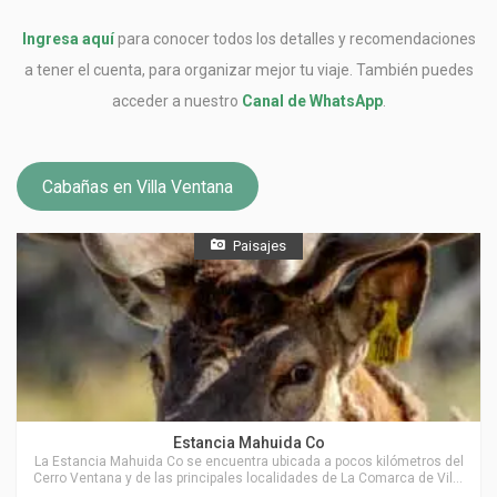
Ingresa aquí
para conocer todos los detalles y recomendaciones
a tener el cuenta, para organizar mejor tu viaje. También puedes
acceder a nuestro
Canal de WhatsApp
.
Cabañas en Villa Ventana
Paisajes
Actividades en Villa Ventana
Estancia Mahuida Co
La Estancia Mahuida Co se encuentra ubicada a pocos kilómetros del
Cerro Ventana y de las principales localidades de La Comarca de Villa
Ventana.