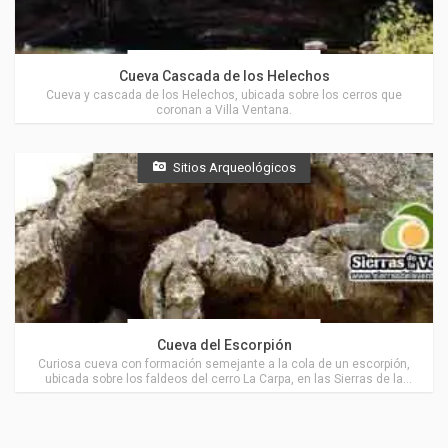
Actividades en Villa Ventana
Cueva Cascada de los Helechos
Cueva y cascada de los Helechos, ubicada sobre los cerros que
coronan a Villa Ventana.
Sitios Arqueológicos
Actividades en Villa Ventana
Cueva del Escorpión
Curiosa cueva con formación semejante a la cola de un escorpión,
ubicada sobre los faldeos del cerro La Carpa, en las Sierras de la
Ventana, muy cerca de Villa Ventana.