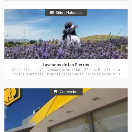
Sitios Naturales
Actividades en Villa Ventana
Lavandas de las Sierras
A sólo 11 Km de Villa Ventana sobre el Km 182 de la Ruta 76, está
ubicada la empresa Lavandas de las Sierras, donde se recibe en la
Estancia “El Pantanoso”, a grupos de personas para visitar sus
cultivos de Lavanda y de Hierbas Aromáticas y también para recorrer
parte del campo, sus sierras, valles y arroyos.
Comercios