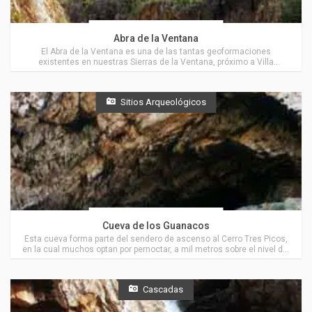
Actividades en Villa Ventana
Abra de la Ventana
El Abra de la Ventana es una de las tantas geoformaciones
existentes en nuestras Sierras de la Ventana, próximo a Villa
Ventana.
Sitios Arqueológicos
Actividades en Villa Ventana
Cueva de los Guanacos
Esta cueva forma parte del sendero de ascenso al Cerro Tres Picos,
en la cual muchos optan por pernoctar, a mil metros sobre el nivel del
mar, muy cerca de Villa Ventana.
Cascadas