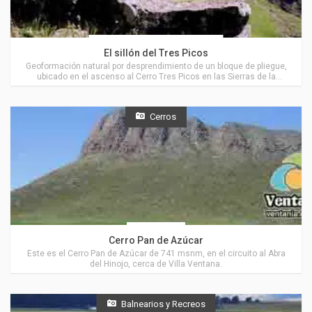
Actividades en Villa Ventana
El sillón del Tres Picos
Geoformación natural por desprendimiento de un bloque de pliegue,
ubicado en el ascenso al Cerro Tres Picos en las Sierras de la
Ventana, muy cerca de Villa Ventana.
Cerros
Saavedra
Cerro Pan de Azúcar
Este es el Cerro Pan de Azúcar de 741 msnm, en el circuito al Abra
del Hinojo, cerca de Villa Ventana.
Balnearios y Recreos