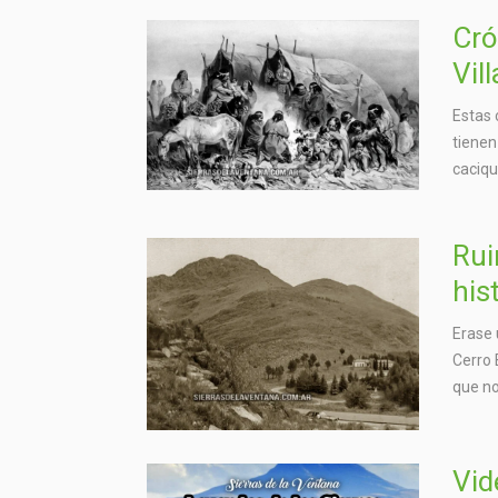
Cró
Vil
Estas 
tienen
caciqu
Rui
his
Erase 
Cerro 
que no
Vid