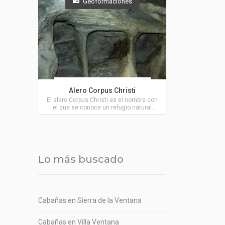
Geoformaciones
Actividades en Villa Ventana
Alero Corpus Christi
El alero Corpus Christi es el nombre con
el que se conoce un refugio natural
existente en la Reserva Natural del
Parque Tornquist, muy cerca de Villa
Ventana.
Lo más buscado
Cabañas en Sierra de la Ventana
Cabañas en Villa Ventana