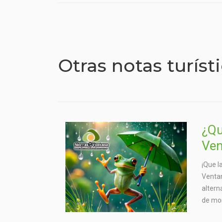
Otras notas turíst
¿Qu
Ven
¡Que l
Ventan
altern
de mo