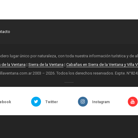
tacto
adero lugar único por naturaleza, con toda nuestra información turística y de 
s de la Ventana
|
Sierra de la Ventana
|
Cabañas en Sierra de la Ventana y Villa 
illaventana.com.ar 2003 – 2026. Todos los derechos reservados. Expte. N°824
ebook
Twitter
Instagram