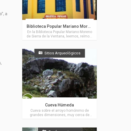
”, a
Actividades en Sierra de la Ventana
Biblioteca Popular Mariano Moreno
En la Biblioteca Popular Mariano Moreno
de Sierra de la Ventana, leemos, reímos,
cantamos, bailamos, dibujamos,
aprendemos equivocándonos,
tomamos mate, compartimos
Sitios Arqueológicos
anécdotas y recuerdos, debatimos,
damos besos y abrazos, contamos
cuentos.
,
Actividades en Villa Ventana
Cueva Húmeda
Cueva sobre el arroyo homónimo de
grandes dimensiones, muy cerca de
Villa Ventana.