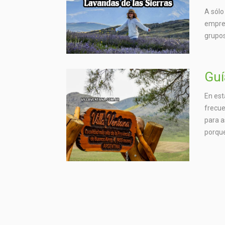
A sólo
empres
grupos
Guí
En est
frecue
para a
porque