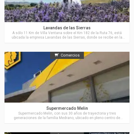
Actividades en Villa Ventana
Lavandas de las Sierras
A sólo 11 Km de Villa Ventana sobre el Km 182 de la Ruta 76, está
ubicada la empresa Lavandas de las Sierras, donde se recibe en la
Estancia “El Pantanoso”, a grupos de personas para visitar sus
cultivos de Lavanda y de Hierbas Aromáticas y también para recorrer
parte del campo, sus sierras, valles y arroyos.
Comercios
Actividades en Sierra de la Ventana
Supermercado Melin
Supermercado Melin, con sus 30 años de trayectoria y tres
generaciones de la familia Medrano, ubicado en pleno centro de
Sierra de la Ventana