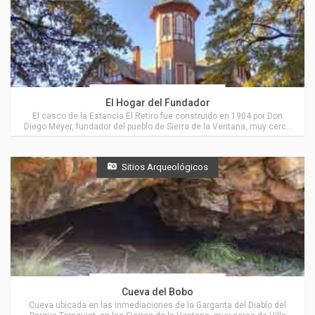
Actividades en Villa Ventana
El Hogar del Fundador
El casco de la Estancia El Retiro fue construido en 1904 por Don
Diego Meyer, fundador del pueblo de Sierra de la Ventana, muy cerca
de Villa Ventana.
Sitios Arqueológicos
Actividades en Villa Ventana
Cueva del Bobo
Cueva ubicada en las inmediaciones de la Garganta del Diablo del