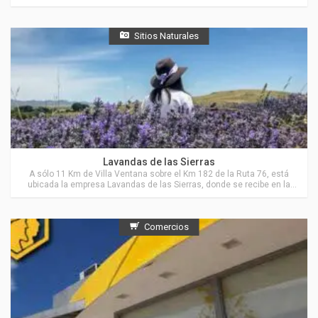
Ventana.
Sitios Naturales
Actividades en Villa Ventana
Lavandas de las Sierras
A sólo 11 Km de Villa Ventana sobre el Km 182 de la Ruta 76, está
ubicada la empresa Lavandas de las Sierras, donde se recibe en la
Estancia “El Pantanoso”, a grupos de personas para visitar sus
cultivos de Lavanda y de Hierbas Aromáticas y también para recorrer
parte del campo, sus sierras, valles y arroyos.
Comercios