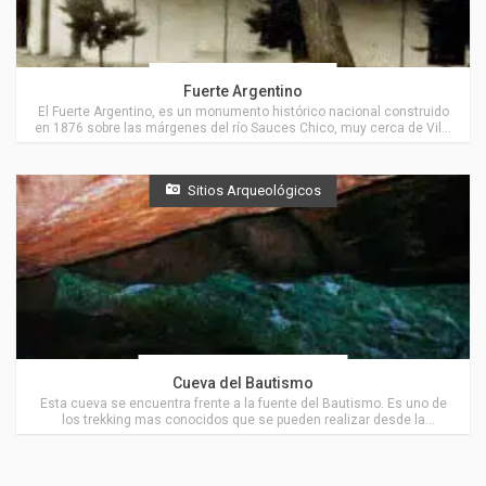
Actividades en Tornquist
Fuerte Argentino
El Fuerte Argentino, es un monumento histórico nacional construido
en 1876 sobre las márgenes del río Sauces Chico, muy cerca de Villa
Ventana.
Sitios Arqueológicos
Actividades en Villa Ventana
Cueva del Bautismo
Esta cueva se encuentra frente a la fuente del Bautismo. Es uno de
los trekking mas conocidos que se pueden realizar desde la
localidad de Villa Ventana.