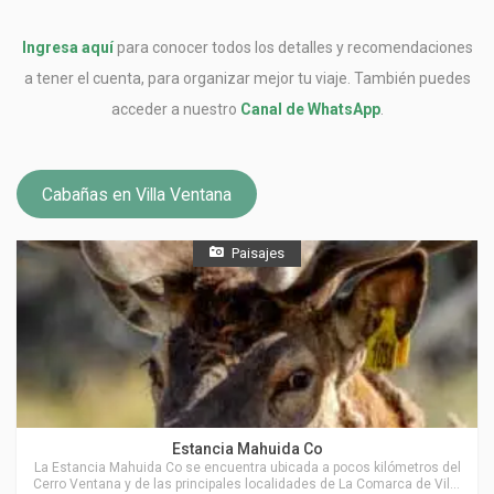
Ingresa aquí
para conocer todos los detalles y recomendaciones
a tener el cuenta, para organizar mejor tu viaje. También puedes
acceder a nuestro
Canal de WhatsApp
.
Cabañas en Villa Ventana
Paisajes
Actividades en Villa Ventana
Estancia Mahuida Co
La Estancia Mahuida Co se encuentra ubicada a pocos kilómetros del
Cerro Ventana y de las principales localidades de La Comarca de Villa