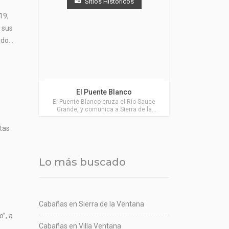
Sitios Históricos
19,
y sus
do...
Actividades en Sierra de la Ventana
El Puente Blanco
El Puente Blanco cruza el Río Sauce
Grande, y comunica a Sierra de la
Ventana con Coronél Príngles, a través
de un camino de tierra que atraviesa los
tas
parajes Peralta y Stegman.
Lo más buscado
Cabañas en Sierra de la Ventana
”, a
Cabañas en Villa Ventana