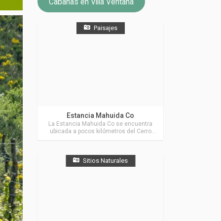
Cabañas en Villa Ventana
Paisajes
Actividades en Villa Ventana
Estancia Mahuida Co
La Estancia Mahuida Co se encuentra
ubicada a pocos kilómetros del Cerro
Ventana y de las principales localidades
de La Comarca de Villa Ventana.
Sitios Naturales