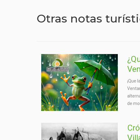
Otras notas turíst
¿Qu
Ven
¡Que l
Ventan
altern
de mo
Cró
Vil