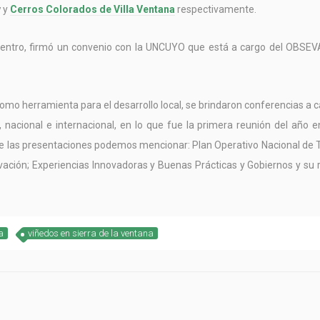
y
y
Cerros Colorados de Villa Ventana
respectivamente.
ncuentro, firmó un convenio con la UNCUYO que está a cargo del OBSE
 como herramienta para el desarrollo local, se brindaron conferencias a 
al, nacional e internacional, en lo que fue la primera reunión del año e
tre las presentaciones podemos mencionar: Plan Operativo Nacional de
novación; Experiencias Innovadoras y Buenas Prácticas y Gobiernos y su r
a
viñedos en sierra de la ventana