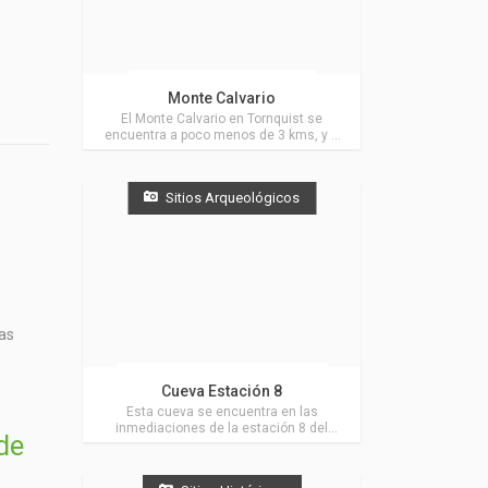
Actividades en Tornquist
Monte Calvario
El Monte Calvario en Tornquist se
encuentra a poco menos de 3 kms, y a
25 kms de Villa Ventana, sobre uno de
los faldeos de los cerros, está
emplazada esta obra de exaltación
Sitios Arqueológicos
religiosa.
tas
Actividades en Villa Ventana
Cueva Estación 8
Esta cueva se encuentra en las
inmediaciones de la estación 8 del
de
sendero de ascenso al Cerro Ventana,
muy cerca de Villa Ventana.