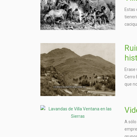
Estas 
tienen
caciqu
Rui
his
Erase 
Cerro 
que no
Vid
A sólo
empres
grupos