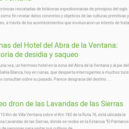
crónicas rescatadas de bitácoras expedicionarias de principios del siglo 
 como fin revelar datos concretos y objetivos de las culturas primitivas 
es, a través de los acontecimientos que involucraron un intento de trata
nas del Hotel del Abra de la Ventana:
toria de desidia y saqueo
una vez, un hermoso hotel en la zona del Abra de la Ventana y al pie del
Bahía Blanca, hoy en ruinas, que despierta interrogantes a muchos turis
s consultan sobre su pasado. Parece desgracia del destino…...
eo dron de las Lavandas de las Sierras
 15 Km de Villa Ventana sobre el Km 182 de la Ruta 76, está ubicada la
a Lavandas de las Sierras, donde se recibe en la Estancia “El Pantanoso
 de personas para visitar sus cultivos de…...