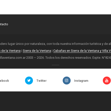
tacto
adero lugar único por naturaleza, con toda nuestra información turística y de 
s de la Ventana
|
Sierra de la Ventana
|
Cabañas en Sierra de la Ventana y Villa 
illaventana.com.ar 2003 – 2026. Todos los derechos reservados. Expte. N°824
ebook
Twitter
Instagram