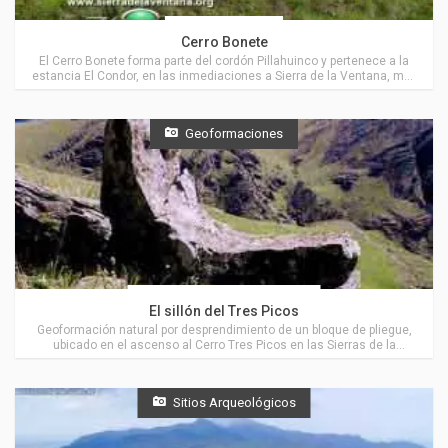
Coronel Suárez
Cerro Bonete
El Cerro Bonete forma parte del cordón Pillahuinco y pertenece a la
estancia El Condor, en las inmediaciones a Sierra de la Ventana, muy
cerca de Villa Ventana.
Geoformaciones
Actividades en Villa Ventana
El sillón del Tres Picos
Geoformación natural por desprendimiento de un bloque de pliegue,
ubicado en el ascenso al Cerro Tres Picos en las Sierras de la
Ventana, muy cerca de Villa Ventana.
Sitios Arqueológicos