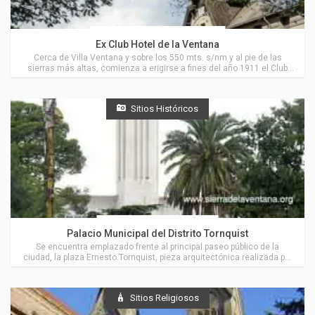
Actividades en Villa Ventana
Ex Club Hotel de la Ventana
Cerca de Villa Ventana y sobre los 550 mts. s/nm y al pie de las
sierras más altas, comienza a erigirse a fines del año 1911 el Club
Hotel de la Ventana.
Sitios Históricos
Actividades en Tornquist
Palacio Municipal del Distrito Tornquist
Se encuentra emplazado frente al principal paseo público de la
ciudad, la plaza Ernesto Tornquist, pieza arquitectónica realizada por
Francisco Salamone, muy cerca de Villa Ventana.
Sitios Religiosos