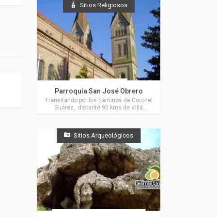
Sitios Religiosos
Coronel Suárez
Parroquia San José Obrero
Transitando por los caminos de Coronel
Suárez, distante 90 kms de Villa
Ventana, se divisa desde lejos una gran
'mole' que parece rozar el cielo. Se trata
de la "Iglesia San José Obrero".
Sitios Arqueológicos
Actividades en Villa Ventana