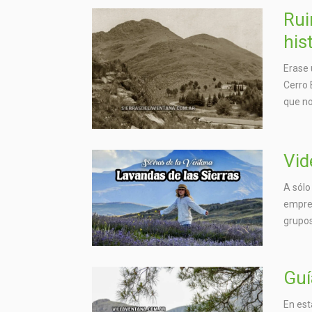
Rui
his
Erase 
Cerro 
que no
Vid
A sólo
empres
grupos
Guí
En est