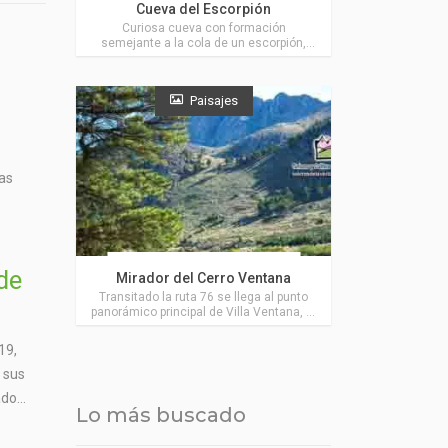
Cueva del Escorpión
Curiosa cueva con formación
semejante a la cola de un escorpión,
ubicada sobre los faldeos del cerro La
Carpa, en las Sierras de la Ventana, muy
cerca de Villa Ventana.
Paisajes
tas
Actividades en Villa Ventana
de
Mirador del Cerro Ventana
Transitado la ruta 76 se llega al punto
panorámico principal de Villa Ventana, la
plataforma de madera del Mirador del
Cerro Ventana.
19,
y sus
do...
Lo más buscado