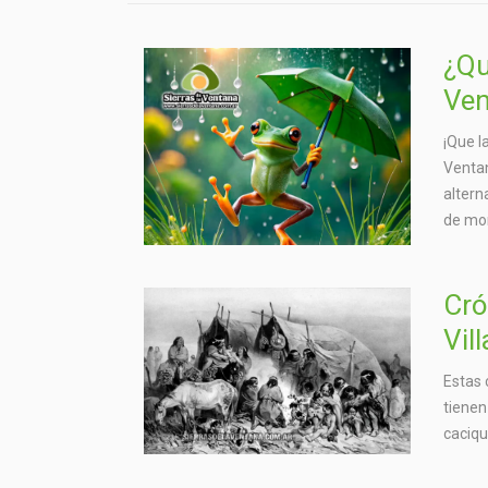
¿Qu
Ven
¡Que l
Ventan
altern
de mo
Cró
Vil
Estas 
tienen
caciqu