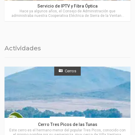
Actividades en Sierra de la Ventana
Servicio de IPTV y Fibra Óptica
Hace ya algunos años, el Consejo de Administración que
administraba nuestra Cooperativa Eléctrica de Sierra de la Ventana
(COOPERSIVE). decidió avanzar en brindar el servicio de Internet a
nuestra localidad
Actividades
Cerros
Coronel Suárez
Cerro Tres Picos de las Tunas
Este cerro es el hermano menor del popular Tres Picos, conocido con
el mismo nombre por su semejanza, muy cerca de Villa Ventana,