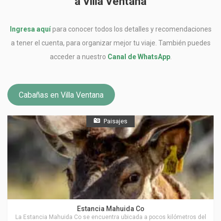
a Villa Ventana
Ingresa aquí
para conocer todos los detalles y recomendaciones
a tener el cuenta, para organizar mejor tu viaje. También puedes
acceder a nuestro
Canal de WhatsApp
.
Cabañas en Villa Ventana
Paisajes
Actividades en Villa Ventana
Estancia Mahuida Co
La Estancia Mahuida Co se encuentra ubicada a pocos kilómetros del