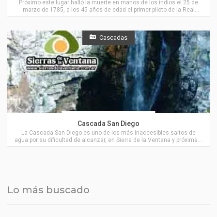
Próximo este lugar halló la muerte en manos de los indios el 25 de
marzo de 1785, a los 45 años de edad el primer piloto de la Real
Armada Española y de las costas patagónicas, muy cerca de Villa
Ventana.
Cascadas
Actividades en Villa Ventana
Cascada San Diego
La Cascada San Diego es uno de los más inaccesibles saltos de
agua por su dificultad de alcanzar, en Sierra de la Ventana y próxima a
Villa Ventana.
Lo más buscado