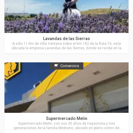
Actividades en Villa Ventana
Lavandas de las Sierras
A sólo 11 Km de Villa Ventana sobre el Km 182 de la Ruta 76, está
ubicada la empresa Lavandas de las Sierras, donde se recibe en la
Estancia “El Pantanoso”, a grupos de personas para visitar sus
cultivos de Lavanda y de Hierbas Aromáticas y también para recorrer
parte del campo, sus sierras, valles y arroyos.
Comercios
Actividades en Sierra de la Ventana
Supermercado Melin
Supermercado Melin, con sus 30 años de trayectoria y tres
generaciones de la familia Medrano, ubicado en pleno centro de
Sierra de la Ventana