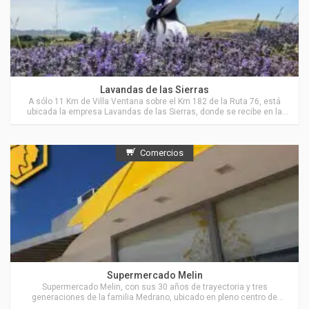
Actividades en Villa Ventana
Lavandas de las Sierras
A sólo 11 Km de Villa Ventana sobre el Km 182 de la Ruta 76, está
ubicada la empresa Lavandas de las Sierras, donde se recibe en la
Estancia “El Pantanoso”, a grupos de personas para visitar sus
cultivos de Lavanda y de Hierbas Aromáticas y también para recorrer
parte del campo, sus sierras, valles y arroyos.
Comercios
Actividades en Sierra de la Ventana
Supermercado Melin
Supermercado Melin, con sus 30 años de trayectoria y tres
generaciones de la familia Medrano, ubicado en pleno centro de
Sierra de la Ventana