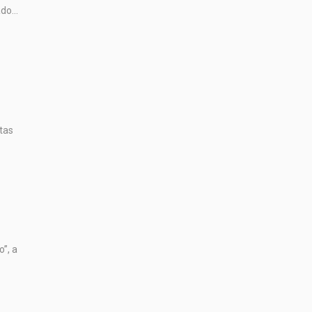
do...
tas
”, a