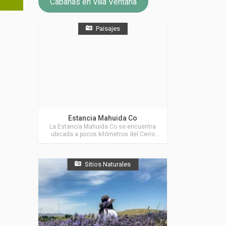
Cabañas en Villa Ventana
Paisajes
Actividades en Villa Ventana
Estancia Mahuida Co
La Estancia Mahuida Co se encuentra
ubicada a pocos kilómetros del Cerro
Ventana y de las principales localidades
de La Comarca de Villa Ventana.
Sitios Naturales