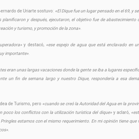
Bernardo de Uriarte sostuvo:
«El Dique fue un lugar pensado en el 69, y se
es planificaron y después, ejecutaron, el objetivo fue de abastecimiento
reación y turismo, y promoción de la zona»
.
superadora»
y destacó,
«ese espejo de agua que está enclavado en u
 muy importante»
.
tes eran unas largas vacaciones donde la gente se iba a lugares específi
rante un fin de semana largo y nuestro Dique, respondería a esa dem
 idea de Turismo, pero
«cuando se creó la Autoridad del Agua en la provi
poco los conflictos con la utilización turística del dique»
y aclaró,
«es
 Pringles estamos con el mismo requerimiento. En mi opinión tiene que
icos»
.