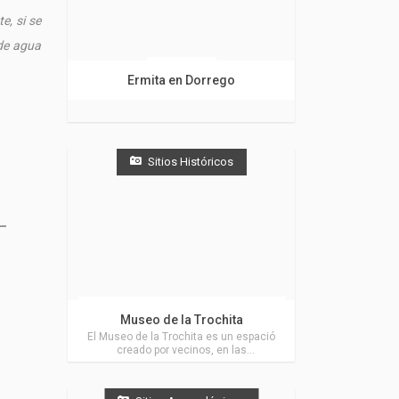
e, si se
 de agua
Dorrego
Ermita en Dorrego
Sitios Históricos
Actividades en Sierra de la Ventana
Museo de la Trochita
El Museo de la Trochita es un espació
creado por vecinos, en las
inmediaciones de la Estación de Tren
de Sierra de la Ventana, muy cerca de
Villa Ventana.