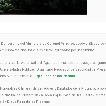
 Deliberante del Municipio de Coronel Príngles
, desde el Bloque de
al turismo regional, los cuales fueron aprobados por unanimidad.
irectorio de la Autoridad del Agua, que mediante el trabajo conjunto
, Universidades Públicas, Organismo Regulador de Seguridad de Presas
rismo Sustentable en el
Dique Paso de las Piedras
.
las Honorables Cámaras de Senadores y Diputados de la Provincia, la ap
va Natural de Protección» al área Dique Paso de las Piedras, y crea
ción Dique Paso de las Piedras
«.