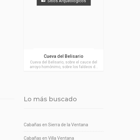
Sitios Arqueológicos
Actividades en Villa Ventana
Cueva del Belisario
Cueva del Belisario, sobre el cauce del
arroyo homónimo, sobre los faldeos de
los cerros en Villa Ventana.
Lo más buscado
Cabañas en Sierra de la Ventana
Cabañas en Villa Ventana