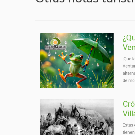
¿Qu
Ven
¡Que l
Ventan
altern
de mo
Cró
Vil
Estas 
tienen