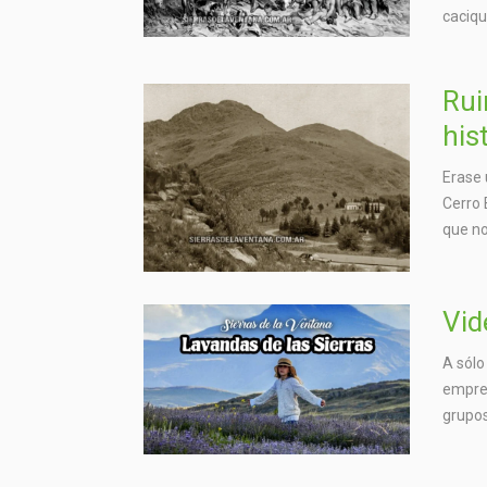
caciqu
Rui
his
Erase 
Cerro 
que no
Vid
A sólo
empres
grupos