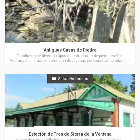
Actividades en Villa Ventana
Antiguas Casas de Piedra
El hallazgo de diversos tipos de estructuras de piedra en Villa
Ventana, ha llamado la atención de algunas personas vinculadas a la
arqueología.
Sitios Históricos
Actividades en Sierra de la Ventana
Estación de Tren de Sierra de la Ventana
La obra de típico estilo ingles, que diera origen a gran parte de la