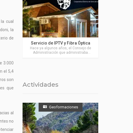
 la cual
doni, la
terio de
Actividades en Sierra de la Ventana
Servicio de IPTV y Fibra Óptica
Hace ya algunos años, el Consejo de
Administración que administraba
nuestra Cooperativa Eléctrica de Sierra
de la Ventana (COOPERSIVE). decidió
de 3.000
avanzar en brindar el servicio de
Internet a nuestra localidad
n el 5,4
tros son
Actividades
nes que
Geoformaciones
acias al
antes no
otenciar