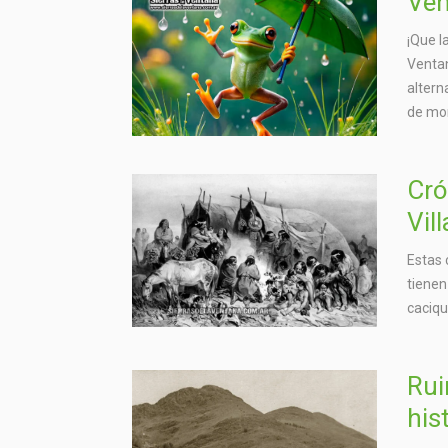
Ven
¡Que l
Ventan
altern
de mo
Cró
Vil
Estas 
tienen
caciqu
Rui
his