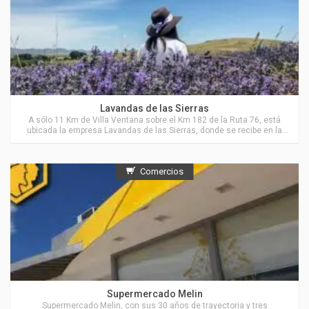
Actividades en Villa Ventana
Lavandas de las Sierras
A sólo 11 Km de Villa Ventana sobre el Km 182 de la Ruta 76, está
ubicada la empresa Lavandas de las Sierras, donde se recibe en la
Estancia “El Pantanoso”, a grupos de personas para visitar sus
cultivos de Lavanda y de Hierbas Aromáticas y también para recorrer
parte del campo, sus sierras, valles y arroyos.
Comercios
Actividades en Sierra de la Ventana
Supermercado Melin
Supermercado Melin, con sus 30 años de trayectoria y tres