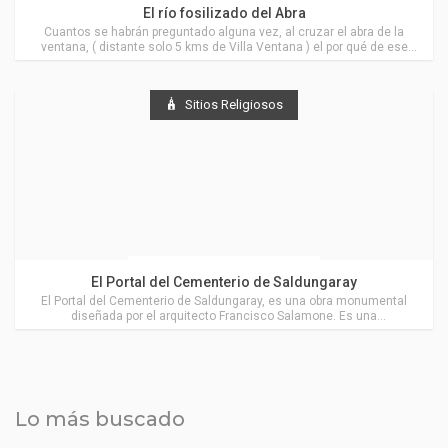
Actividades en Villa Ventana
El río fosilizado del Abra
Cuantos se habrán preguntado alguna vez, al cruzar el abra de la
ventana, ( distante solo 5 kms de Villa Ventana ) el por qué de ese
color rojizo allí en las rocas.
Sitios Religiosos
Actividades en Saldungaray
El Portal del Cementerio de Saldungaray
El Portal del Cementerio de Saldungaray, es una obra monumental
diseñada por el arquitecto Francisco Salamone. Es una
manifestación de estilo Art Déco, reconocida a nivel internacional,
próxima a Villa Ventana.
Lo más buscado