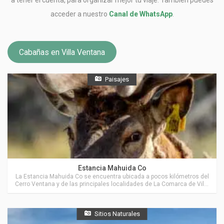
acceder a nuestro
Canal de WhatsApp
.
Cabañas en Villa Ventana
Paisajes
Actividades en Villa Ventana
Estancia Mahuida Co
La Estancia Mahuida Co se encuentra ubicada a pocos kilómetros del
Cerro Ventana y de las principales localidades de La Comarca de Villa
Ventana.
Sitios Naturales