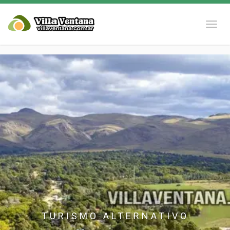
Naveg
TURISMO ALTERNATIVO