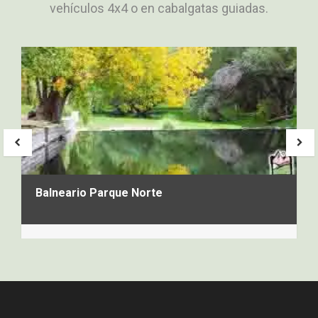
vehículos 4x4 o en cabalgatas guiadas.
PREV
NE
Balneario Parque Norte