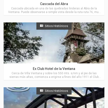
Actividades en Villa Ventana
Cascada del Abra
Cascada ubicada en una de las quebradas linderas al Abra de la
Ventana. Puede observarse a simple vista desde la ruta ruta 76, muy
cerca de Villa Ventana.
Sitios Históricos
Actividades en Villa Ventana
Ex Club Hotel de la Ventana
Cerca de Villa Ventana y sobre los 550 mts. s/nm y al pie de las
sierras más altas, comienza a erigirse a fines del año 1911 el Club
Hotel de la Ventana.
Sitios Históricos