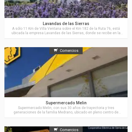
Actividades en Villa Ventana
Lavandas de las Sierras
A sólo 11 Km de Villa Ventana sobre el Km 182 de la Ruta 76, está
ubicada la empresa Lavandas de las Sierras, donde se recibe en la
Estancia “El Pantanoso”, a grupos de personas para visitar sus
cultivos de Lavanda y de Hierbas Aromáticas y también para recorrer
parte del campo, sus sierras, valles y arroyos.
Comercios
Actividades en Sierra de la Ventana
Supermercado Melin
Supermercado Melin, con sus 30 años de trayectoria y tres
generaciones de la familia Medrano, ubicado en pleno centro de
Sierra de la Ventana
Comercios