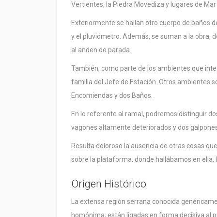
Vertientes, la Piedra Movediza y lugares de Mar 
Exteriormente se hallan otro cuerpo de baños de 
y el pluviómetro. Además, se suman a la obra, do
al anden de parada.
También, como parte de los ambientes que integ
familia del Jefe de Estación. Otros ambientes son
Encomiendas y dos Baños.
En lo referente al ramal, podremos distinguir do
vagones altamente deteriorados y dos galpones 
Resulta doloroso la ausencia de otras cosas que 
sobre la plataforma, donde hallábamos en ella, l
Origen Histórico
La extensa región serrana conocida genéricam
homónima, están ligadas en forma decisiva al p