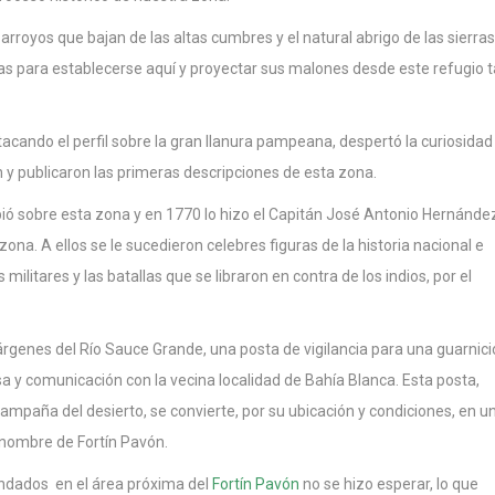
e arroyos que bajan de las altas cumbres y el natural abrigo de las sierras
as para establecerse aquí y proyectar sus malones desde este refugio 
tacando el perfil sobre la gran llanura pampeana, despertó la curiosidad
n y publicaron las primeras descripciones de esta zona.
ibió sobre esta zona y en 1770 lo hizo el Capitán José Antonio Hernánde
ona. A ellos se le sucedieron celebres figuras de la historia nacional e
ilitares y las batallas que se libraron en contra de los indios, por el
árgenes del Río Sauce Grande, una posta de vigilancia para una guarnic
a y comunicación con la vecina localidad de Bahía Blanca. Esta posta,
mpaña del desierto, se convierte, por su ubicación y condiciones, en u
 nombre de Fortín Pavón.
ndados en el área próxima del
Fortín Pavón
no se hizo esperar, lo que