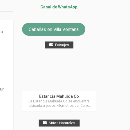
Canal de WhatsApp
.
Cabañas en Villa Ventana
la
Paisajes
 un
Actividades en Villa Ventana
Estancia Mahuida Co
La Estancia Mahuida Co se encuentra
ubicada a pocos kilómetros del Cerro
Ventana y de las principales localidades
de La Comarca de Villa Ventana.
Sitios Naturales