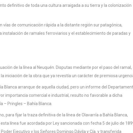
 definitivo de toda una cultura arraigada a su tierra y la colonización
n vías de comunicación rápida a la distante región sur patagónica,
instalación de ramales ferroviarios y el establecimiento de paradas y
uación de la línea al Neuquén. Disputas mediante por el paso del ramal,
 la iniciación de la obra que ya revestía un carácter de premiosa urgenci
ahía Blanca arranque de aquella ciudad, pero un informe del Departamen
r importancia comercial e industrial, resulto no favorable a dicha
ría – Pringles – Bahía Blanca.
o, para fijar la traza definitiva de la línea de Olavarría a Bahía Blanca,
 esta línea fue acordada por Ley sancionada con fecha 5 de julio de 189
oder Ejecutivo y los Señores Domingo Dávila y Cía. y transferida