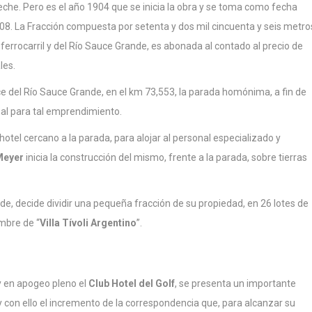
che. Pero es el año 1904 que se inicia la obra y se toma como fecha
1908. La Fracción compuesta por setenta y dos mil cincuenta y seis metro
 ferrocarril y del Río Sauce Grande, es abonada al contado al precio de
les.
uce del Río Sauce Grande, en el km 73,553, la parada homónima, a fin de
al para tal emprendimiento.
otel cercano a la parada, para alojar al personal especializado y
Meyer
inicia la construcción del mismo, frente a la parada, sobre tierras
e, decide dividir una pequeña fracción de su propiedad, en 26 lotes de
ombre de “
Villa Tívoli Argentino
”.
 en apogeo pleno el
Club Hotel del Golf
, se presenta un importante
y con ello el incremento de la correspondencia que, para alcanzar su