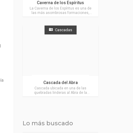
Caverna de los Espíritus
La Caverna de los Espíritus es una de
las más asombrosas formaciones,
existente en la zona norte del cordón
serrano, muy cerca de Villa Ventana.
Cascadas
l
Actividades en Villa Ventana
ía
Cascada del Abra
Cascada ubicada en una de las
quebradas linderas al Abra de la
Ventana. Puede observarse a simple
vista desde la ruta ruta 76, muy cerca
de Villa Ventana.
Lo más buscado