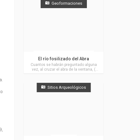
Geoformaciones
Actividades en Villa Ventana
El río fosilizado del Abra
Cuantos se habrán preguntado alguna
vez, al cruzar el abra de la ventana, (
distante solo 5 kms de Villa Ventana ) el
por qué de ese color rojizo allí en las
a.
rocas.
Sitios Arqueológicos
to
9,
Saavedra