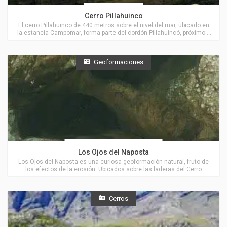
Coronel Suárez
Cerro Pillahuinco
El cerro Pillahuinco de 440 metros sobre el nivel del mar, ubicado en
la estancia Campomar, forma parte del cordón Pillahuincó, próximo a
Villa Ventana.
Geoformaciones
Actividades en Villa Ventana
Los Ojos del Naposta
Los Ojos del Naposta es una curiosa geoformación natural, fruto de
los efectos de la erosión. Ubicados sobre las laderas del Cerro
Naposta, muy cerca de Villa Ventana.
Cerros