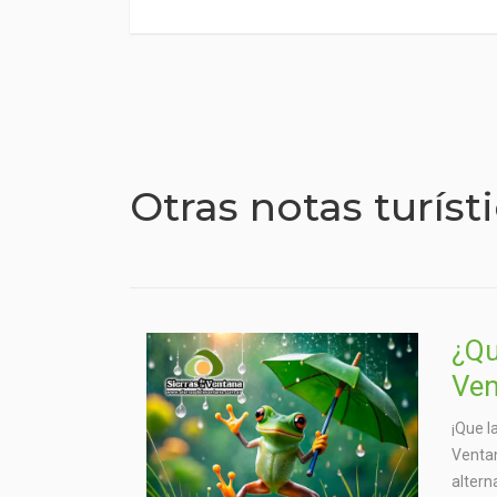
Otras notas turíst
¿Qu
Ven
¡Que l
Ventan
altern