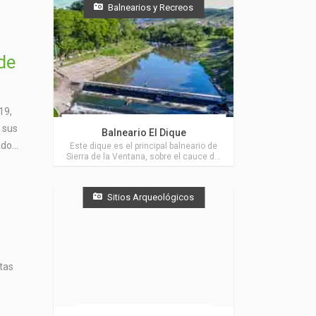
Balnearios y Recreos
de
19,
Actividades en Sierra de la Ventana
y sus
Balneario El Dique
do...
Este dique es el principal balneario de
Sierra de la Ventana, sobre el cauce del
Río Sauce Grande, próximo a Villa
Ventana.
Sitios Arqueológicos
tas
Actividades en Villa Ventana