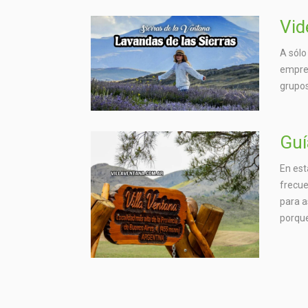
Vid
A sólo
empres
grupos
Guí
En est
frecue
para a
porque