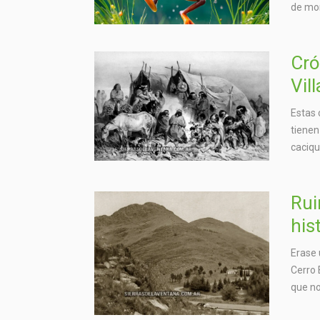
de mo
Cró
Vil
Estas 
tienen
caciqu
Rui
his
Erase 
Cerro 
que no