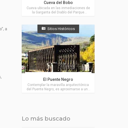
Cueva del Bobo
Cueva ubicada en las inmediaciones de
la Garganta del Diablo del Parque
Tornquist, en las Sierras de la Ventana,
muy cerca de Villa Ventana.
Sitios Históricos
”, a
Actividades en Sierra de la Ventana
,
El Puente Negro
Contemplar la maravilla arquitectónica
del Puente Negro, es aproximarse a una
época de esplendor emergente en Sierra
de la Ventana, muy cerca de Villa
Ventana.
Lo más buscado